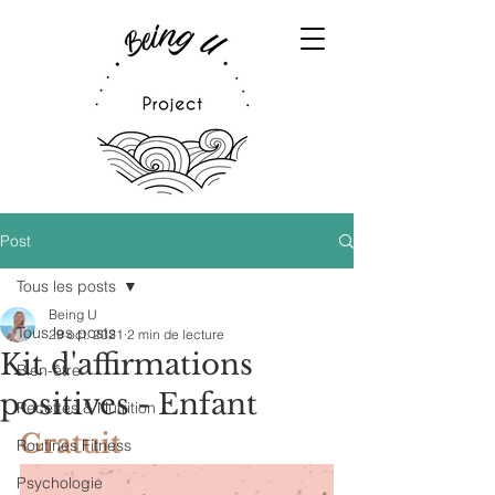
Post
Tous les posts
Being U
Tous les posts
29 oct. 2021
2 min de lecture
Kit d'affirmations
Bien-être
positives - Enfant
Recettes & Nutrition
Gratuit
Routines Fitness
Psychologie