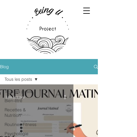
Blog
Tous les posts
Tous les posts
3 min de lecture
Bien-être
Recettes &
Nutrition
Routines Fitness
Psychologie