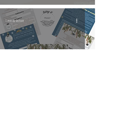
1 min de lecture
Calendrier de l'Avent Bien-Être
Découvrez tous nos articles
info@thebeinguproject.com