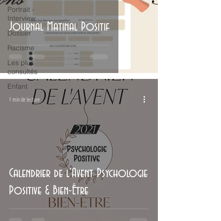
Portrait -
Interview
Journal Matinal Positif
Dossier
Racisme
Les plus
consultés
Enfant
1 min de lecture
Calendrier de l'Avent Psychologie
Positive & Bien-Être