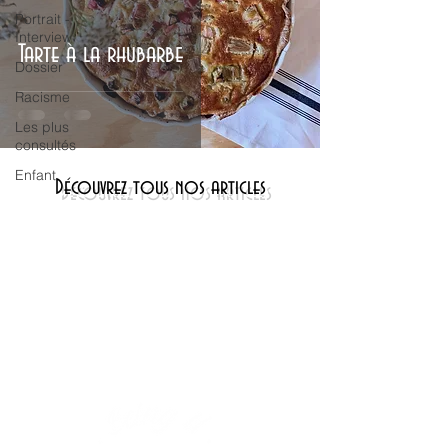
Portrait -
Interview
Tarte à la rhubarbe
Dossier
Racisme
Les plus
consultés
Enfant
Découvrez tous nos articles
info@thebeinguproject.com
À Propos
Recettes légères et/ou gourmandes
Outils bien-être