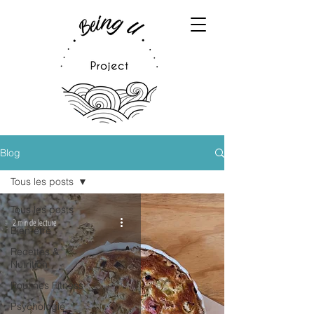
Blog
Tous les posts
Tous les posts
2 min de lecture
Bien-être
Recettes &
Nutrition
Routines Fitness
Psychologie