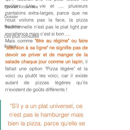
goûters. Une vie et ..... plusieurs 
Portrait - Interview
pantalons extra-larges, parce que ne 
Dossier
nous voilons pas la face, la pizza 
Racisme
traditionnelle n’est pas le plat light par 
excellence mais c’est si bon ....
Les plus consultés
Mais comme 
"être au régime" ou faire 
Enfant
"attention à sa ligne" ne signifie pas de 
devoir se priver et de manger de la 
salade chaque jour comme un lapin
, il  
fallait une option "Pizza légère" et la 
voici ou plutôt les voici, car il existe 
autant de pizzas légères qu'ils 
n'existent de goûts différents !
"
S'il y a un plat universel, ce 
n'est pas le hamburger mais 
bien la pizza, parce qu'elle se 