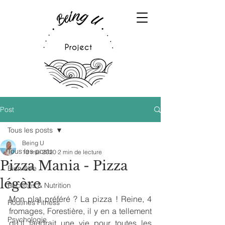
Post
Tous les posts
Being U
Tous les posts
13 mai 2020
2 min de lecture
Pizza Mania - Pizza
Bien-être
légère
Recettes & Nutrition
Mon plat préféré ? La pizza ! Reine, 4 
Routines Fitness
fromages, Forestière, il y en a tellement 
Psychologie
qu'il faudrait une vie pour toutes les 